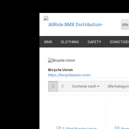
Alle
BMX
CLOTHING
SAFETY
SONSTIGE
Bicycle Union
https://bicycleunion.com/
Sortieren nach
Sortieren nach
Alle Kategor