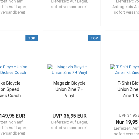
rzeit:
von auf
Lieferzeit:
Auf Lager,
Lieferzeit:
vo
 bis Auf Lager,
sofort versandbereit
Anfrage bis Au
 versandbereit
sofort versan
TOP
TOP
ke Bicycle
Magazin Bicycle
T-Shirt Bic
ion Speed
Union Zine 7 +
Union Zine 
kies Coach
Vinyl
Zine 1 &
149,95 EUR
UVP 36,95 EUR
UVP 34,95
Nur 19,95
rzeit:
von auf
Lieferzeit:
Auf Lager,
 bis Auf Lager,
sofort versandbereit
Lieferzeit:
Auf
 versandbereit
sofort versan