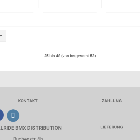
25
bis
48
(von insgesamt
53
)
KONTAKT
ZAHLUNG
LIEFERUNG
LLRIDE BMX DISTRIBUTION
Buchenstr. 6b