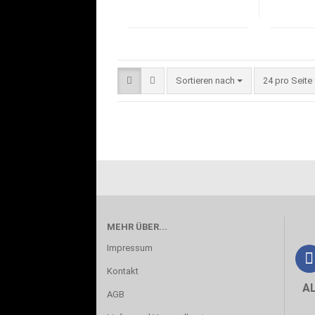
Sortieren nach
pro Seite
Sortieren nach
24 pro Seite
MEHR ÜBER...
Impressum
Kontakt
A
AGB