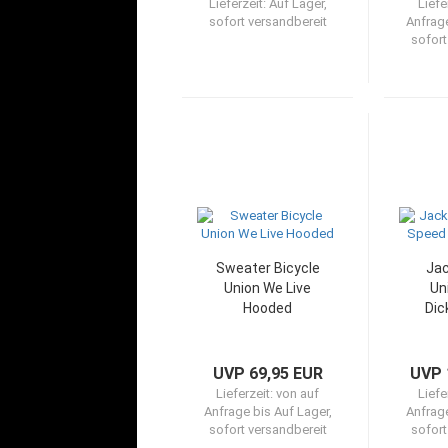
Lieferzeit:
Auf Lager,
Liefe
sofort versandbereit
Anfrage
sofort
Sweater Bicycle
Jac
Union We Live
Un
Hooded
Dic
UVP 69,95 EUR
UVP 
Lieferzeit:
von auf
Liefe
Anfrage bis Auf Lager,
Anfrage
sofort versandbereit
sofort