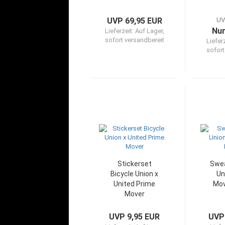
UVP 69,95 EUR
UV
Nur
Lieferzeit:
Auf Lager,
sofort versandbereit
Liefer
sofort
Stickerset
Swea
Bicycle Union x
Un
United Prime
Mov
Mover
UVP 9,95 EUR
UVP