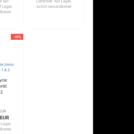
n auf
Lieferzeit:
Auf Lager,
f Lager,
sofort versandbereit
dbereit
-42%
ycle
inkl.
 2
 EUR
 EUR
 Lager,
dbereit