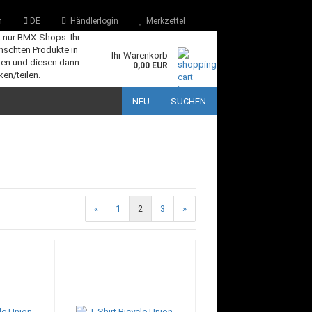
n
DE
Händlerlogin
Merkzettel
t nur BMX-Shops. Ihr
nschten Produkte in
Ihr Warenkorb
en und diesen dann
0,00 EUR
en/teilen.
NEU
SUCHEN
«
1
2
3
»