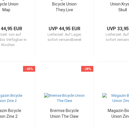
ycle Union
Bicycle Union
Union Kry
Map
They Live
Skull
 44,95 EUR
UVP 44,95 EUR
UVP 33,95
rzeit:
von auf
Lieferzeit:
Auf Lager,
Lieferzeit:
Auf
bis Verfügbar in
sofort versandbereit
sofort versan
 Wochen
-43%
-28%
zin Bicycle
Bremse Bicycle
Magazin Bi
ion Zine 2
Union The Claw
Union Zin