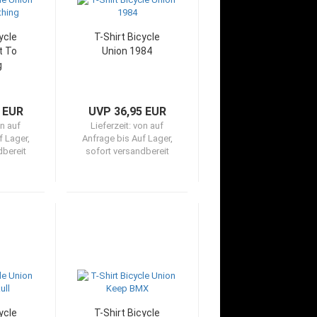
ycle
T-Shirt Bicycle
t To
Union 1984
g
 EUR
UVP 36,95 EUR
n auf
Lieferzeit:
von auf
f Lager,
Anfrage bis Auf Lager,
dbereit
sofort versandbereit
ycle
T-Shirt Bicycle