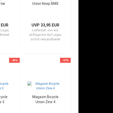
star
Union Keep BMX
 EUR
UVP 33,95 EUR
 Lager,
Lieferzeit:
von auf
dbereit
Anfrage bis Auf Lager,
sofort versandbereit
-43%
-37%
cycle
Magazin Bicycle
e 3
Union Zine 4