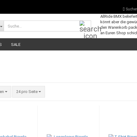
Suche
AllRide BMX beliefer
könnt aber die gewü
Suche...
den Warenkorb pack
an Euren Shop schick
S
SALE
pro Seite
ien
24 pro Seite