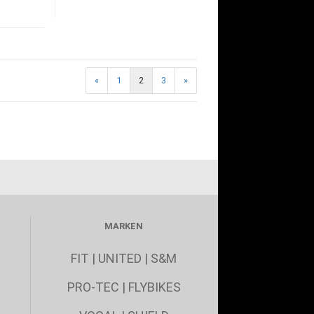
«
1
2
3
»
MARKEN
FIT
|
UNITED
|
S&M
PRO-TEC
|
FLYBIKES