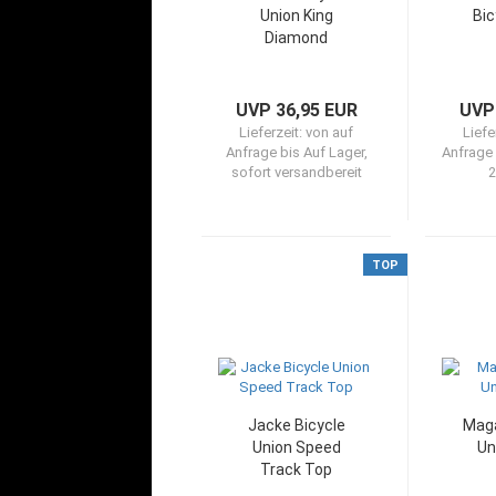
Union King
Bic
Diamond
UVP 36,95 EUR
UVP
Lieferzeit:
von auf
Liefe
Anfrage bis Auf Lager,
Anfrage 
sofort versandbereit
2
TOP
Jacke Bicycle
Maga
Union Speed
Un
Track Top