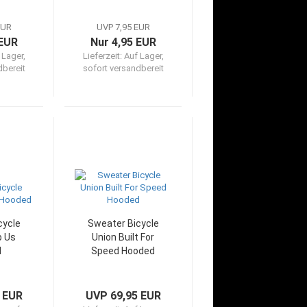
EUR
UVP 7,95 EUR
 EUR
Nur 4,95 EUR
 Lager,
Lieferzeit:
Auf Lager,
dbereit
sofort versandbereit
cycle
Sweater Bicycle
p Us
Union Built For
d
Speed Hooded
 EUR
UVP 69,95 EUR