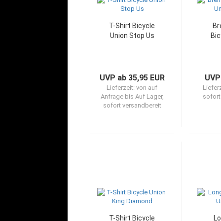
T-Shirt Bicycle
Br
Union Stop Us
Bic
UVP ab 35,95 EUR
UVP
Lieferzeit:
von auf
Liefer
Anfrage bis Auf Lager,
sofort
sofort versandbereit
T-Shirt Bicycle
Lo