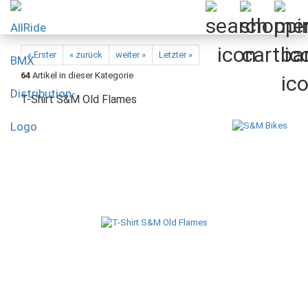
« Erster
« zurück
weiter »
Letzter »
64
Artikel in dieser Kategorie
T-Shirt S&M Old Flames