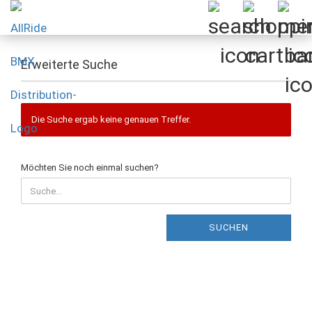
Erweiterte Suche
Die Suche ergab keine genauen Treffer.
MÖCHTEN
Möchten Sie noch einmal suchen?
SIE
NOCH
EINMAL
SUCHEN?
SUCHEN